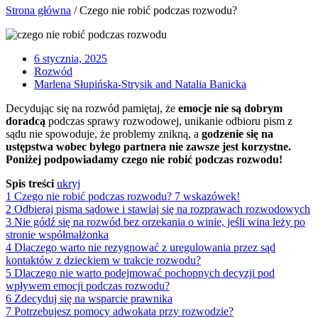
Strona główna
/
Czego nie robić podczas rozwodu?
6 stycznia, 2025
Rozwód
Marlena Słupińska-Strysik and Natalia Banicka
Decydując się na rozwód pamiętaj, że
emocje nie są dobrym
doradcą
podczas sprawy rozwodowej, unikanie odbioru pism z
sądu nie spowoduje, że problemy znikną, a
godzenie się na
ustępstwa wobec byłego partnera nie zawsze jest korzystne.
Poniżej podpowiadamy czego nie robić podczas rozwodu!
Spis treści
ukryj
1
Czego nie robić podczas rozwodu? 7 wskazówek!
2
Odbieraj pisma sądowe i stawiaj się na rozprawach rozwodowych
3
Nie gódź się na rozwód bez orzekania o winie, jeśli wina leży po
stronie współmałżonka
4
Dlaczego warto nie rezygnować z uregulowania przez sąd
kontaktów z dzieckiem w trakcie rozwodu?
5
Dlaczego nie warto podejmować pochopnych decyzji pod
wpływem emocji podczas rozwodu?
6
Zdecyduj się na wsparcie prawnika
7
Potrzebujesz pomocy adwokata przy rozwodzie?