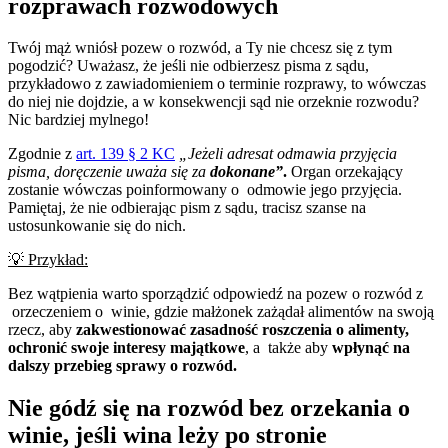
rozprawach rozwodowych
Twój mąż wniósł pozew o rozwód, a Ty nie chcesz się z tym
pogodzić? Uważasz, że jeśli nie odbierzesz pisma z sądu,
przykładowo z zawiadomieniem o terminie rozprawy, to wówczas
do niej nie dojdzie, a w konsekwencji sąd nie orzeknie rozwodu?
Nic bardziej mylnego!
Zgodnie z
art. 139 § 2 KC
„Jeżeli adresat odmawia przyjęcia
pisma, doręczenie uważa się za
dokonane”
.
Organ orzekający
zostanie wówczas poinformowany o odmowie jego przyjęcia.
Pamiętaj, że nie odbierając pism z sądu, tracisz szanse na
ustosunkowanie się do nich.
💡
Przykład:
Bez wątpienia warto sporządzić odpowiedź na pozew o rozwód z
orzeczeniem o winie, gdzie małżonek zażądał alimentów na swoją
rzecz, aby
zakwestionować zasadność roszczenia o alimenty,
ochronić swoje interesy majątkowe
, a także aby
wpłynąć na
dalszy przebieg sprawy o rozwód.
Nie gódź się na rozwód bez orzekania o
winie, jeśli wina leży po stronie