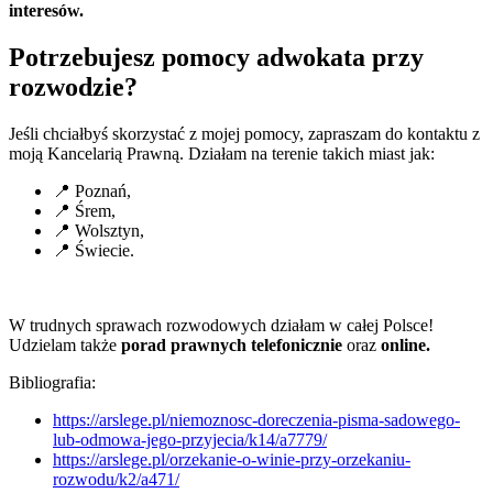
interesów.
Potrzebujesz pomocy adwokata przy
rozwodzie?
Jeśli chciałbyś skorzystać z mojej pomocy, zapraszam do kontaktu z
moją Kancelarią Prawną. Działam na terenie takich miast jak:
📍 Poznań,
📍 Śrem,
📍 Wolsztyn,
📍 Świecie.
W trudnych sprawach rozwodowych działam w całej Polsce!
Udzielam także
porad prawnych telefonicznie
oraz
online.
Bibliografia:
https://arslege.pl/niemoznosc-doreczenia-pisma-sadowego-
lub-odmowa-jego-przyjecia/k14/a7779/
https://arslege.pl/orzekanie-o-winie-przy-orzekaniu-
rozwodu/k2/a471/