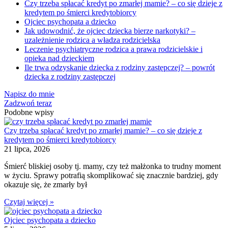
Czy trzeba spłacać kredyt po zmarłej mamie? – co się dzieje z
kredytem po śmierci kredytobiorcy
Ojciec psychopata a dziecko
Jak udowodnić, że ojciec dziecka bierze narkotyki? –
uzależnienie rodzica a władza rodzicielska
Leczenie psychiatryczne rodzica a prawa rodzicielskie i
opieka nad dzieckiem
Ile trwa odzyskanie dziecka z rodziny zastępczej? – powrót
dziecka z rodziny zastępczej
Napisz do mnie
Zadzwoń teraz
Podobne wpisy
Czy trzeba spłacać kredyt po zmarłej mamie? – co się dzieje z
kredytem po śmierci kredytobiorcy
21 lipca, 2026
Śmierć bliskiej osoby tj. mamy, czy też małżonka to trudny moment
w życiu. Sprawy potrafią skomplikować się znacznie bardziej, gdy
okazuje się, że zmarły był
Czytaj więcej »
Ojciec psychopata a dziecko