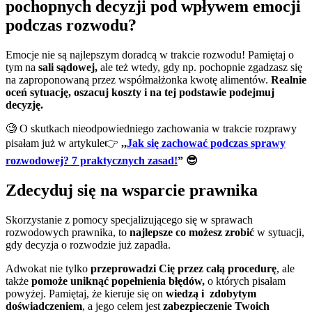
pochopnych decyzji pod wpływem emocji
podczas rozwodu?
Emocje nie są najlepszym doradcą w trakcie rozwodu! Pamiętaj o
tym na
sali sądowej,
ale też wtedy, gdy np. pochopnie zgadzasz się
na zaproponowaną przez współmałżonka kwotę alimentów.
Realnie
oceń sytuację, oszacuj koszty
i na tej podstawie podejmuj
decyzję.
🧐 O skutkach nieodpowiedniego zachowania w trakcie rozprawy
pisałam już w artykule👉
,,
Jak się zachować podczas sprawy
rozwodowej? 7 praktycznych zasad!
”
😎
Zdecyduj się na wsparcie prawnika
Skorzystanie z pomocy specjalizującego się w sprawach
rozwodowych prawnika, to
najlepsze co możesz zrobić
w sytuacji,
gdy decyzja o rozwodzie już zapadła.
Adwokat nie tylko
przeprowadzi Cię przez całą procedurę
, ale
także
pomoże uniknąć popełnienia błędów,
o których pisałam
powyżej. Pamiętaj, że kieruje się on
wiedzą i zdobytym
doświadczeniem
, a jego celem jest
zabezpieczenie Twoich