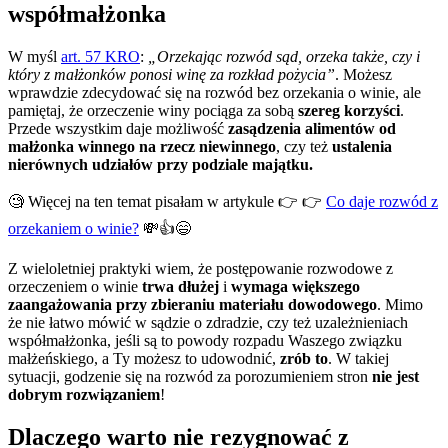
współmałżonka
W myśl
art. 57 KRO
:
„Orzekając rozwód sąd, orzeka także, czy i
który z małżonków ponosi winę za rozkład pożycia”
. Możesz
wprawdzie zdecydować się na rozwód bez orzekania o winie, ale
pamiętaj, że orzeczenie winy pociąga za sobą
szereg korzyści
.
Przede wszystkim daje możliwość
zasądzenia alimentów od
małżonka winnego na rzecz niewinnego
, czy też
ustalenia
nierównych udziałów przy podziale majątku.
🧐 Więcej na ten temat pisałam w artykule 👉 👉
Co daje rozwód z
orzekaniem o winie
?
💸👍😄
Z wieloletniej praktyki wiem, że postępowanie rozwodowe z
orzeczeniem o winie
trwa dłużej
i
wymaga większego
zaangażowania przy zbieraniu materiału dowodowego
. Mimo
że nie łatwo mówić w sądzie o zdradzie, czy też uzależnieniach
współmałżonka, jeśli są to powody rozpadu Waszego związku
małżeńskiego, a Ty możesz to udowodnić,
zrób to
. W takiej
sytuacji, godzenie się na rozwód za porozumieniem stron
nie jest
dobrym rozwiązaniem
!
Dlaczego warto nie rezygnować z