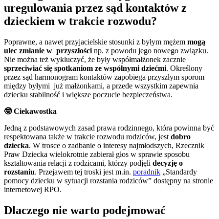
uregulowania przez sąd kontaktów z
dzieckiem w trakcie rozwodu?
Poprawne, a nawet przyjacielskie stosunki z byłym mężem
mogą
ulec zmianie w przyszłości
np. z powodu jego nowego związku.
Nie można też wykluczyć, że były współmałżonek zacznie
sprzeciwiać się spotkaniom ze wspólnymi dziećmi
. Określony
przez sąd harmonogram kontaktów zapobiega przyszłym sporom
między byłymi już małżonkami, a przede wszystkim zapewnia
dziecku stabilność i większe poczucie bezpieczeństwa.
🤓
Ciekawostka
Jedną z podstawowych zasad prawa rodzinnego, która powinna być
respektowana także w trakcie rozwodu rodziców, jest
dobro
dziecka
. W trosce o zadbanie o interesy najmłodszych, Rzecznik
Praw Dziecka wielokrotnie zabierał głos w sprawie sposobu
kształtowania relacji z rodzicami, którzy podjęli
decyzję o
rozstaniu
. Przejawem tej troski jest m.in.
poradnik
„Standardy
pomocy dziecku w sytuacji rozstania rodziców” dostępny na stronie
internetowej RPO.
Dlaczego nie warto podejmować