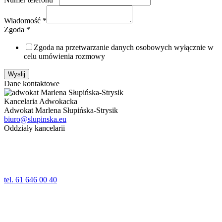
Wiadomość
*
Zgoda
*
Zgoda na przetwarzanie danych osobowych wyłącznie w
celu umówienia rozmowy
Wyslij
Dane kontaktowe
Kancelaria Adwokacka
Adwokat Marlena Słupińska-Strysik
biuro@slupinska.eu
Oddziały kancelarii
Poznań
ul. Jana Umińskiego 24,24a lok. 1
61-518 Poznań
tel. 61 646 00 40
Wolsztyn
ul. Kościelna 5