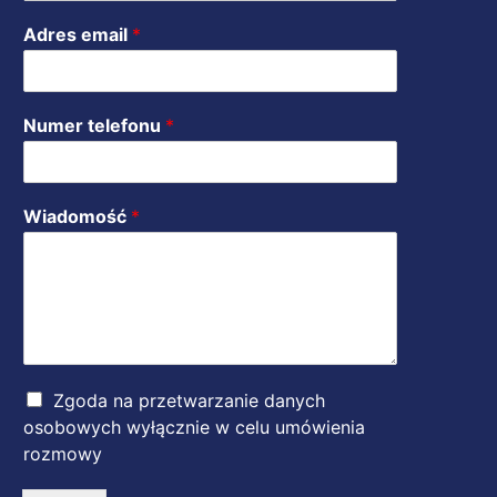
Adres email
*
Numer telefonu
*
Wiadomość
*
Z
Zgoda na przetwarzanie danych
g
osobowych wyłącznie w celu umówienia
o
rozmowy
d
a