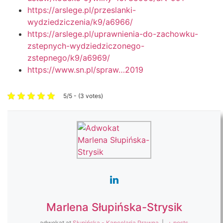
https://arslege.pl/przeslanki-
wydziedziczenia/k9/a6966/
https://arslege.pl/uprawnienia-do-zachowku-
zstepnych-wydziedziczonego-
zstepnego/k9/a6969/
https://www.sn.pl/spraw…2019
5/5 - (3 votes)
Marlena Słupińska-Strysik
adwokat
at
Słupińska - Kancelaria Prawna
|
+ posts