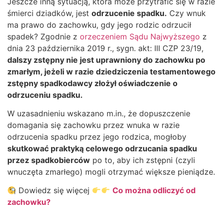
Jeszcze inną sytuacją, która może przytrafić się w razie
śmierci dziadków, jest
odrzucenie spadku.
Czy wnuk
ma prawo do zachowku, gdy jego rodzic odrzucił
spadek? Zgodnie z
orzeczeniem Sądu Najwyższego
z
dnia 23 października 2019 r., sygn. akt: III CZP 23/19,
dalszy zstępny nie jest uprawniony do zachowku po
zmarłym, jeżeli w razie dziedziczenia testamentowego
zstępny spadkodawcy złożył oświadczenie o
odrzuceniu spadku.
W uzasadnieniu wskazano m.in., że dopuszczenie
domagania się zachowku przez wnuka w razie
odrzucenia spadku przez jego rodzica, mogłoby
skutkować praktyką celowego odrzucania spadku
przez spadkobierców
po to, aby ich zstępni (czyli
wnuczęta zmarłego) mogli otrzymać większe pieniądze.
Dowiedz się więcej
Co można odliczyć od
zachowku?