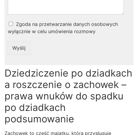
Z
Zgoda na przetwarzanie danych osobowych
g
wyłącznie w celu umówienia rozmowy
o
d
a
Wyślij
*
Dziedziczenie po dziadkach
a roszczenie o zachowek –
prawa wnuków do spadku
po dziadkach
podsumowanie
Zachowek to część majątku, która przysługuje