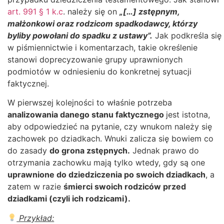
art. 991 § 1 k.c
. należy się on
„[…] zstępnym,
małżonkowi oraz rodzicom spadkodawcy, którzy
byliby powołani do spadku z ustawy”.
Jak podkreśla się
w piśmiennictwie i komentarzach, takie określenie
stanowi doprecyzowanie grupy uprawnionych
podmiotów w odniesieniu do konkretnej sytuacji
faktycznej.
W pierwszej kolejności to właśnie potrzeba
analizowania danego stanu faktycznego
jest istotna,
aby odpowiedzieć na pytanie, czy wnukom należy się
zachowek po dziadkach. Wnuki zalicza się bowiem co
do zasady
do grona zstępnych.
Jednak prawo do
otrzymania zachowku mają tylko wtedy, gdy są one
uprawnione do dziedziczenia po swoich dziadkach
, a
zatem w razie
śmierci swoich rodziców przed
dziadkami (czyli ich rodzicami).
Przykład: