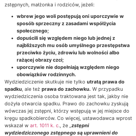
zstępnych, małżonka i rodziców, jeżeli:
wbrew jego woli postępują oni uporczywie w
sposób sprzeczny z zasadami współżycia
społecznego;
dopuścili się względem niego lub jednej z
najbliższych mu osób umyślnego przestępstwa
przeciwko życiu, zdrowiu lub wolności albo
rażącej obrazy czci;
uporczywie nie dopełniają względem niego
obowiązków rodzinnych.
Wydziedziczenie skutkuje nie tylko
utratą prawa do
spadku
, ale też
prawa do zachowku.
W przypadku
wydziedziczenia osoba traktowana jest tak, jakby nie
dożyła otwarcia spadku. Prawo do zachowku zyskują
wówczas jej zstępni, którzy wstępują w jej miejsce do
kręgu spadkobierców. Co więcej, ustawodawca wprost
wskazał w
art. 1011 k. c
., że
„
zstępni
wydziedziczonego zstępnego są uprawnieni do