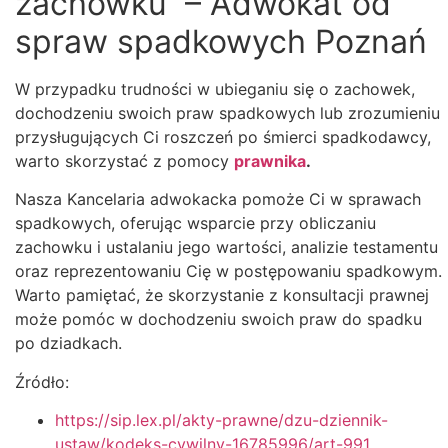
zachowku – Adwokat od
spraw spadkowych Poznań
W przypadku trudności w ubieganiu się o zachowek,
dochodzeniu swoich praw spadkowych lub zrozumieniu
przysługujących Ci roszczeń po śmierci spadkodawcy,
warto skorzystać z pomocy
prawnika
.
Nasza Kancelaria adwokacka pomoże Ci w sprawach
spadkowych, oferując wsparcie przy obliczaniu
zachowku i ustalaniu jego wartości, analizie testamentu
oraz reprezentowaniu Cię w postępowaniu spadkowym.
Warto pamiętać, że skorzystanie z konsultacji prawnej
może pomóc w dochodzeniu swoich praw do spadku
po dziadkach.
Źródło:
https://sip.lex.pl/akty-prawne/dzu-dziennik-
ustaw/kodeks-cywilny-16785996/art-991