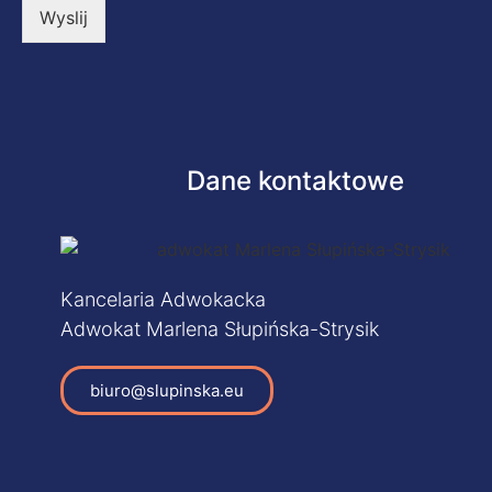
*
Wyslij
Dane kontaktowe
Kancelaria Adwokacka
Adwokat Marlena Słupińska-Strysik
biuro@slupinska.eu