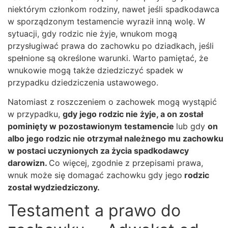
niektórym członkom rodziny, nawet jeśli spadkodawca
w sporządzonym testamencie wyraził inną wolę. W
sytuacji, gdy rodzic nie żyje, wnukom mogą
przysługiwać prawa do zachowku po dziadkach, jeśli
spełnione są określone warunki. Warto pamiętać, że
wnukowie mogą także dziedziczyć spadek w
przypadku dziedziczenia ustawowego.
Natomiast z roszczeniem o zachowek mogą wystąpić
w przypadku,
gdy jego rodzic nie żyje, a on został
pominięty w pozostawionym testamencie
lub gdy
on
albo jego rodzic nie otrzymał należnego mu zachowku
w postaci uczynionych za życia spadkodawcy
darowizn.
Co więcej, zgodnie z przepisami prawa,
wnuk może się domagać zachowku gdy jego
rodzic
został wydziedziczony.
Testament a prawo do