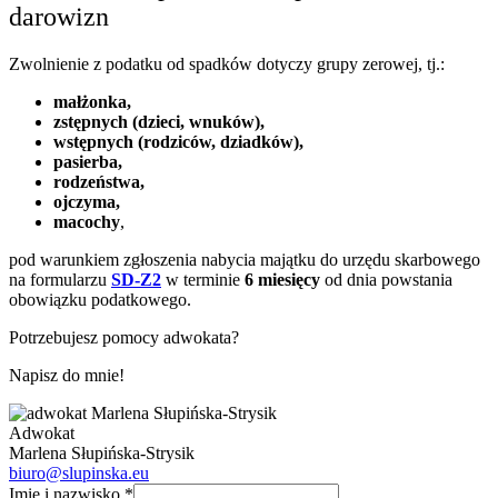
darowizn
Zwolnienie z podatku od spadków dotyczy grupy zerowej, tj.:
małżonka,
zstępnych (dzieci, wnuków),
wstępnych (rodziców, dziadków),
pasierba,
rodzeństwa,
ojczyma,
macochy
,
pod warunkiem zgłoszenia nabycia majątku do urzędu skarbowego
na formularzu
SD-Z2
w terminie
6 miesięcy
od dnia powstania
obowiązku podatkowego.
Potrzebujesz pomocy adwokata?
Napisz do mnie!
Adwokat
Marlena Słupińska-Strysik
biuro@slupinska.eu
Imię i nazwisko
*