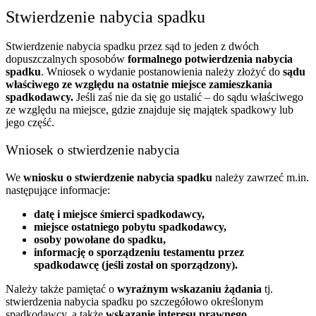
Stwierdzenie nabycia spadku
Stwierdzenie nabycia spadku przez sąd to jeden z dwóch
dopuszczalnych sposobów
formalnego potwierdzenia nabycia
spadku
. Wniosek o wydanie postanowienia należy złożyć do
sądu
właściwego ze względu na ostatnie miejsce zamieszkania
spadkodawcy.
Jeśli zaś nie da się go ustalić – do sądu właściwego
ze względu na miejsce, gdzie znajduje się majątek spadkowy lub
jego część.
Wniosek o stwierdzenie nabycia
We
wniosku o stwierdzenie nabycia spadku
należy zawrzeć m.in.
następujące informacje:
datę i miejsce śmierci spadkodawcy,
miejsce ostatniego pobytu spadkodawcy,
osoby powołane do spadku,
informację o sporządzeniu testamentu przez
spadkodawcę (jeśli został on sporządzony).
Należy także pamiętać o
wyraźnym wskazaniu żądania
tj.
stwierdzenia nabycia spadku po szczegółowo określonym
spadkodawcy, a także
wskazanie interesu prawnego