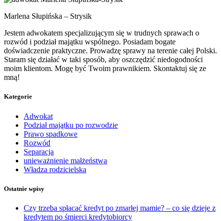
Marlena Słupińska – Strysik
Jestem adwokatem specjalizującym się w trudnych sprawach o
rozwód i podział majątku wspólnego. Posiadam bogate
doświadczenie praktyczne. Prowadzę sprawy na terenie całej Polski.
Staram się działać w taki sposób, aby oszczędzić niedogodności
moim klientom. Mogę być Twoim prawnikiem. Skontaktuj się ze
mną!
Kategorie
Adwokat
Podział majątku po rozwodzie
Prawo spadkowe
Rozwód
Separacja
unieważnienie małżeństwa
Władza rodzicielska
Ostatnie wpisy
Czy trzeba spłacać kredyt po zmarłej mamie? – co się dzieje z
kredytem po śmierci kredytobiorcy