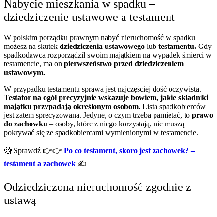
Nabycie mieszkania w spadku –
dziedziczenie ustawowe a testament
W polskim porządku prawnym nabyć nieruchomość w spadku
możesz na skutek
dziedziczenia ustawowego
lub
testamentu.
Gdy
spadkodawca rozporządził swoim majątkiem na wypadek śmierci w
testamencie, ma on
pierwszeństwo przed dziedziczeniem
ustawowym.
W przypadku testamentu sprawa jest najczęściej dość oczywista.
Testator na ogół precyzyjnie wskazuje bowiem, jakie składniki
majątku przypadają określonym osobom.
Lista spadkobierców
jest zatem sprecyzowana. Jedyne, o czym trzeba pamiętać, to
prawo
do zachowku
– osoby, które z niego korzystają, nie muszą
pokrywać się ze spadkobiercami wymienionymi w testamencie.
🧐
Sprawdź
👉👉
Po co testament, skoro jest zachowek? –
testament a zachowek
✍️
Odziedziczona nieruchomość zgodnie z
ustawą