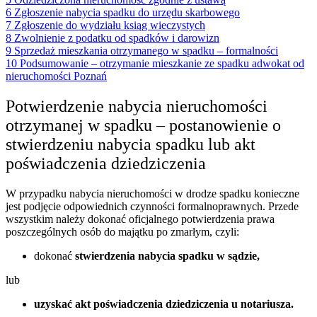
6
Zgłoszenie nabycia spadku do urzędu skarbowego
7
Zgłoszenie do wydziału ksiąg wieczystych
8
Zwolnienie z podatku od spadków i darowizn
9
Sprzedaż mieszkania otrzymanego w spadku – formalności
10
Podsumowanie – otrzymanie mieszkanie ze spadku adwokat od
nieruchomości Poznań
Potwierdzenie nabycia nieruchomości
otrzymanej w spadku – postanowienie o
stwierdzeniu nabycia spadku lub akt
poświadczenia dziedziczenia
W przypadku nabycia nieruchomości w drodze spadku konieczne
jest podjęcie odpowiednich czynności formalnoprawnych. Przede
wszystkim należy dokonać oficjalnego potwierdzenia prawa
poszczególnych osób do majątku po zmarłym, czyli:
dokonać
stwierdzenia nabycia spadku w sądzie,
lub
uzyskać akt poświadczenia dziedziczenia u notariusza.