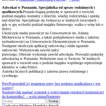
Adwokat w Poznaniu. Specjalistka od spraw rodzinnych i
spadkowych.
Posiada bogatą praktykę w sprawach o rozwód,
podział majątku, kontakty z dziećmi, władzę rodzicielską i opiekę
nad dziećmi. Specjalizuje się zwłaszcza w trudnych rozwodach –
gdy w grę wchodzi podział majątku firmowego, walka o winę lub o
dzieci.
Ukończyła studia prawnicze na Uniwersytecie im. Adama
Mickiewicza w Poznaniu, a także podyplomowe studia z zakresu
rachunkowości na Uniwersytecie Ekonomicznym w Poznaniu.
Następnie ukończyła aplikację radcowską i zdała egzamin
radcowski. Wykonywała zawód radcy
prawnego. Obecnie wykonuje zawód adwokata. Prowadzi praktykę
adwokacką w Poznaniu, Wolsztynie oraz w Świeciu. W trudnych
sprawach o rozwód oraz o podział majątku wspólnego reprezentuje
klientów w całej Polsce.
Autorka licznych publikacji z zakresu prawa rodzinnego i
cywilnego.
Prev
Poprzedni
Czy testament ustny bez podpisu spadkodawcy jest
ważny?
Następny
Jak napisać wniosek o wstrzymanie egzekucji komorniczej
do komornika? – wzór pisma
Następny
Szukaj