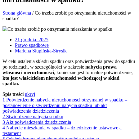
Strona główna
/
Co trzeba zrobić po otrzymaniu nieruchomości w
spadku?
21 grudnia, 2025
Prawo spadkowe
Marlena Słupińska-Strysik
W celu ustalenia składu spadku oraz potwierdzenia praw do spadku
po rodzicach, w szczególności w zakresie
nabycia prawa
własności nieruchomości
, konieczne jest formalne potwierdzenie,
kto jest właścicielem nieruchomości wchodzącej w skład
spadku.
Spis treści
ukryj
1
Potwierdzenie nabycia nieruchomości otrzymanej w spadku –
postanowienie o stwierdzeniu nabycia spadku lub akt
poświadczenia dziedziczenia
2
Stwierdzenie nabycia spadku
3
Akt poświadczenia dziedziczenia
4
Nabycie mieszkania w spadku – dziedziczenie ustawowe a
testament
5
Odziedziczona nieruchomość zgodnie z ustawą