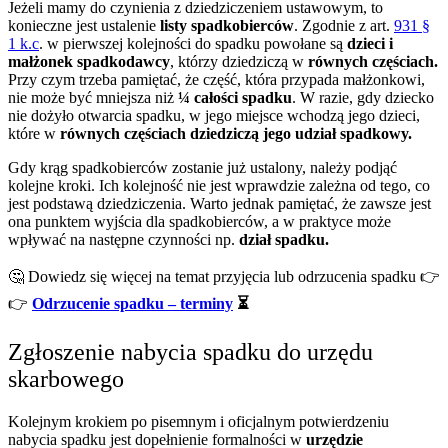
Jeżeli mamy do czynienia z dziedziczeniem ustawowym, to
konieczne jest ustalenie
listy spadkobierców
. Zgodnie z art.
931 §
1 k.c
. w pierwszej kolejności do spadku powołane są
dzieci i
małżonek spadkodawcy
, którzy dziedziczą w
równych częściach.
Przy czym trzeba pamiętać, że część, która przypada małżonkowi,
nie może być mniejsza niż
¼ całości spadku
. W razie, gdy dziecko
nie dożyło otwarcia spadku, w jego miejsce wchodzą jego dzieci,
które w
równych częściach dziedziczą jego udział spadkowy.
Gdy krąg spadkobierców zostanie już ustalony, należy podjąć
kolejne kroki. Ich kolejność nie jest wprawdzie zależna od tego, co
jest podstawą dziedziczenia. Warto jednak pamiętać, że zawsze jest
ona punktem wyjścia dla spadkobierców, a w praktyce może
wpływać na następne czynności np.
dział spadku.
🤔
Dowiedz się więcej na temat przyjęcia lub odrzucenia spadku
👉
👉
Odrzucenie spadku – terminy
⏳
Zgłoszenie nabycia spadku do urzędu
skarbowego
Kolejnym krokiem po pisemnym i oficjalnym potwierdzeniu
nabycia spadku jest dopełnienie formalności w
urzędzie