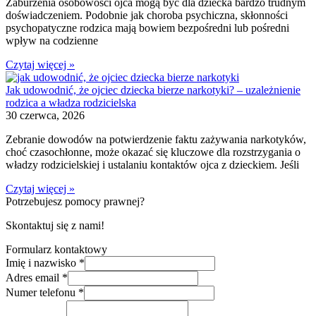
Zaburzenia osobowości ojca mogą być dla dziecka bardzo trudnym
doświadczeniem. Podobnie jak choroba psychiczna, skłonności
psychopatyczne rodzica mają bowiem bezpośredni lub pośredni
wpływ na codzienne
Czytaj więcej »
Jak udowodnić, że ojciec dziecka bierze narkotyki? – uzależnienie
rodzica a władza rodzicielska
30 czerwca, 2026
Zebranie dowodów na potwierdzenie faktu zażywania narkotyków,
choć czasochłonne, może okazać się kluczowe dla rozstrzygania o
władzy rodzicielskiej i ustalaniu kontaktów ojca z dzieckiem. Jeśli
Czytaj więcej »
Potrzebujesz pomocy prawnej?
Skontaktuj się z nami!
Formularz kontaktowy
Imię i nazwisko
*
Adres email
*
Numer telefonu
*