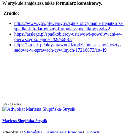
W artykule znajdziesz także
formularz kontaktowy.
Źródło:
https://www.gov.pl/web/gov/zglos-otrzymanie-majatku-ze-
spadku-lub-darowizny-formularz-podatkowy-sd-z2
https://arslege.pl/spadkobiercy-ustawowi-powolywani-w-
pierwszej-kolejnosci/k9/a6887/
https://sip.lex.pl/akty-prawne/dzu-dziennik-ustaw/koszty-
sadowe-w-sprawach-cywilnych-17216873/art-49
5/5 - (3 votes)
Marlena Słupińska-Strysik
adwokat
at
Słupińska - Kancelaria Prawna
|
+ posts