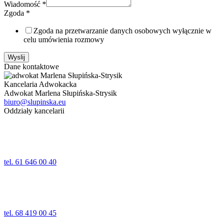
Wiadomość
*
Zgoda
*
Zgoda na przetwarzanie danych osobowych wyłącznie w
celu umówienia rozmowy
Wyslij
Dane kontaktowe
Kancelaria Adwokacka
Adwokat Marlena Słupińska-Strysik
biuro@slupinska.eu
Oddziały kancelarii
Poznań
ul. Jana Umińskiego 24,24a lok. 1
61-518 Poznań
tel. 61 646 00 40
Wolsztyn
ul. Kościelna 5
64-200 Wolsztyn
tel. 68 419 00 45