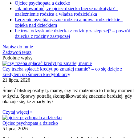
Ojciec psychopata a dziecko
Jak udowodnić, że ojciec dziecka bierze narkotyki? –
uzależnienie rodzica a władza rodzicielska
Leczenie psychiatryczne rodzica a prawa rodzicielskie i
opieka nad dzieckiem
Ile trwa odzyskanie dziecka z rodziny zastępczej? – powrót
dziecka z rodziny zastępczej
Napisz do mnie
Zadzwoń teraz
Podobne wpisy
Czy trzeba spłacać kredyt po zmarłej mamie? – co się dzieje z
kredytem po śmierci kredytobiorcy
21 lipca, 2026
Śmierć bliskiej osoby tj. mamy, czy też małżonka to trudny moment
w życiu. Sprawy potrafią skomplikować się znacznie bardziej, gdy
okazuje się, że zmarły był
Czytaj więcej »
Ojciec psychopata a dziecko
5 lipca, 2026