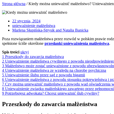
Strona główna
/
Kiedy można unieważnić małżeństwo? Unieważnien
22 stycznia, 2024
unieważnienie małżeństwa
Marlena Słupińska-Strysik and Natalia Banicka
Poza rozwiązaniem małżeństwa przez rozwód w polskim prawie rodzi
spełnione ściśle określone
przesłanki unieważnienia małżeństwa
.
Spis treści
ukryj
1
Przeszkody do zawarcia małżeństwa
2
Unieważnienie małżeństwa cywilnego z powodu nieodpowiednieg
3
Małżeństwo może zostać unieważnione z powodu ubezwłasnowoln
4
Unieważnienie małżeństwa ze względu na chorobę psychiczną
5
Unieważnienie ślubu przez sąd z powodu bigamii
6
Unieważnienie małżeństwa z powodu stosunku pokrewieństwa i pr
7
Czy można unieważnić małżeństwo z powodu wad oświadczenia w
8
Unieważnienie związku małżeńskiego zawartego przez pełnomocni
9
Potrzebujesz adwokata? Chcesz unieważnić ślub cywilny?
Przeszkody do zawarcia małżeństwa