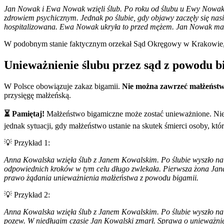
Jan Nowak i Ewa Nowak wzięli ślub. Po roku od ślubu u Ewy Nowak 
zdrowiem psychicznym. Jednak po ślubie, gdy objawy zaczęły się nas
hospitalizowana. Ewa Nowak ukryła to przed mężem. Jan Nowak ma
W podobnym stanie faktycznym orzekał Sąd Okręgowy w Krakowie, a
Unieważnienie ślubu przez sąd z powodu b
W Polsce obowiązuje zakaz bigamii.
Nie można zawrzeć małżeństwa
przysięgę małżeńską.
⏳ Pamiętaj!
Małżeństwo bigamiczne może zostać unieważnione. Nie b
jednak sytuacji, gdy małżeństwo ustanie na skutek śmierci osoby, 
💡 Przykład 1:
Anna Kowalska wzięła ślub z Janem Kowalskim. Po ślubie wyszło na 
odpowiednich kroków w tym celu długo zwlekała. Pierwsza żona Jana 
prawo żądania unieważnienia małżeństwa z powodu bigamii.
💡 Przykład 2:
Anna Kowalska wzięła ślub z Janem Kowalskim. Po ślubie wyszło na 
pozew. W niedługim czasie Jan Kowalski zmarł. Sprawa o unieważnie