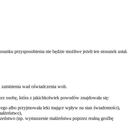
ku przysposobienia nie będzie możliwe jeżeli ten stosunek ustał.
zaistnienia wad oświadczenia woli.
zez osobę, która z jakichkolwiek powodów znajdowała się:
ego albo przyjmowała leki mające wpływ na stan świadomości),
małżeństwo),
ieczeństwo (np. wymuszenie małżeństwa poprzez realną groźbę