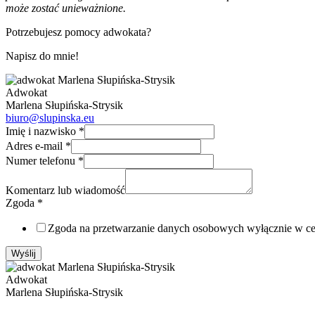
może zostać unieważnione.
Potrzebujesz pomocy adwokata?
Napisz do mnie!
Adwokat
Marlena Słupińska-Strysik
biuro@slupinska.eu
Imię i nazwisko
*
Adres e-mail
*
Numer telefonu
*
Komentarz lub wiadomość
Zgoda
*
Zgoda na przetwarzanie danych osobowych wyłącznie w 
Wyślij
Adwokat
Marlena Słupińska-Strysik