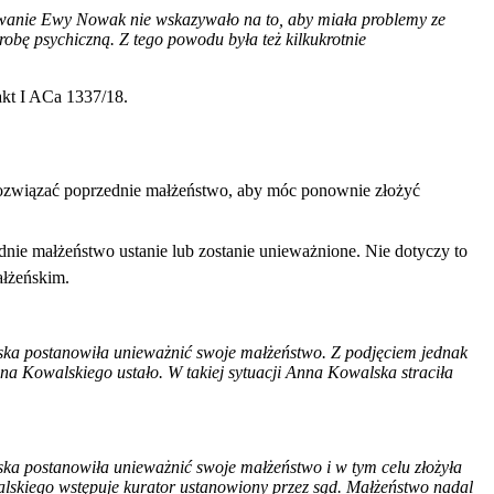
owanie Ewy Nowak nie wskazywało na to, aby miała problemy ze
obę psychiczną. Z tego powodu była też kilkukrotnie
akt I ACa 1337/18.
rozwiązać poprzednie małżeństwo, aby móc ponownie złożyć
nie małżeństwo ustanie lub zostanie unieważnione. Nie dotyczy to
ałżeńskim.
lska postanowiła unieważnić swoje małżeństwo. Z podjęciem jednak
a Kowalskiego ustało. W takiej sytuacji Anna Kowalska straciła
ka postanowiła unieważnić swoje małżeństwo i w tym celu złożyła
alskiego wstępuje kurator ustanowiony przez sąd. Małżeństwo nadal