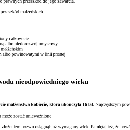
mo prawnych przeszkód do jego zawarcia.
 przeszkód małżeńskich.
iony całkowicie
zną albo niedorozwój umysłowy
u małżeńskim
m albo powinowatymi w linii prostej
owodu nieodpowiedniego wieku
ie małżeństwa kobiecie, która ukończyła 16 lat
. Najczęstszym powo
du może zostać unieważnione.
 złożeniem pozwu osiągnął już wymagany wiek. Pamiętaj też, że powó