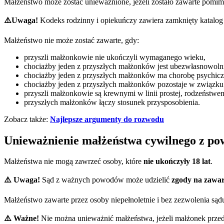
Małżeństwo może zostać unieważnione, jeżeli zostało zawarte pomi
⚠️Uwaga!
Kodeks rodzinny i opiekuńczy zawiera zamknięty katalog
Małżeństwo nie może zostać zawarte, gdy:
przyszli małżonkowie nie ukończyli wymaganego wieku,
chociażby jeden z przyszłych małżonków jest ubezwłasnowoln
chociażby jeden z przyszłych małżonków ma chorobę psychic
chociażby jeden z przyszłych małżonków pozostaje w związk
przyszli małżonkowie są krewnymi w linii prostej, rodzeństwe
przyszłych małżonków łączy stosunek przysposobienia.
Zobacz także:
Najlepsze argumenty do rozwodu
Unieważnienie małżeństwa cywilnego z p
Małżeństwa nie mogą zawrzeć osoby, które
nie ukończyły 18 lat
.
⚠️ Uwaga!
Sąd z ważnych powodów może udzielić
zgody na zawarc
Małżeństwo zawarte przez osoby niepełnoletnie i bez zezwolenia są
⚠️ Ważne!
Nie można unieważnić małżeństwa, jeżeli małżonek przed