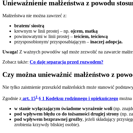
Unieważnienie małżeństwa z powodu stosu
Małżeństwa nie można zawrzeć z:
bratem/ siostrą
krewnym w linii prostej – np.
ojcem, matką
powinowatymi w linii prostej –
teściem, teściową
przysposobionym/ przysposabiającym –
inaczej adopcja.
Uwaga!
Z ważnych powodów sąd może zezwolić na zawarcie małżeńs
Zobacz także:
Co daje separacja przed rozwodem?
Czy można unieważnić małżeństwo z powo
Nie tylko zaistnienie przeszkód małżeńskich może stanowić podsta
1
Zgodnie z
art. 15
§ 1 Kodeksu rodzinnego i opiekuńczego
można u
w stanie wyłączającym świadome wyrażenie woli
(np. znajd
pod wpływem błędu co do tożsamości drugiej strony
(np. za
pod wpływem bezprawnej groźby
, jeżeli składający przys
zrobienia krzywdy bliskiej osobie).