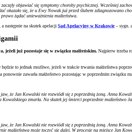
zaczęły objawiać się symptomy choroby psychicznej. Wcześniej zach
ilać okazało się, że u Ewy Nowak już przed ślubem zdiagnozowano chor
 prawo żądać unieważnienia małżeństwa.
 następnie na skutek apelacji
Sąd Apelacyjny w Krakowie
– sygn. 
igamii
, jeżeli już pozostaje się w związku małżeńskim.
Najpierw trzeba 
ędzie to jednak możliwe, jeżeli w trakcie trwania małżeństwa poprzed
która ponownie zawarła małżeństwo pozostając w poprzednim związku m
jaw, że Jan Kowalski nie rozwiódł się z poprzednią żoną. Anna Kowa
Kowalskiego zmarła. Na skutek jej śmierci poprzednie małżeństwo Jan
jaw, że Jan Kowalski nie rozwiódł się z poprzednią żoną. Anna Kowals
nie małżeństwa może toczyć się dalej. W procesie na miejsce Jan Kow