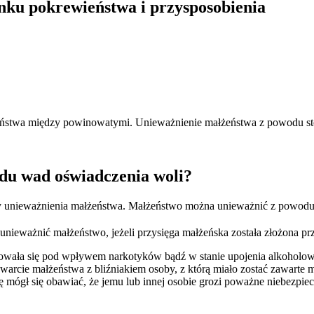
nku pokrewieństwa i przysposobienia
twa między powinowatymi. Unieważnienie małżeństwa z powodu stosun
du wad oświadczenia woli?
wy unieważnienia małżeństwa. Małżeństwo można unieważnić z powodu 
nieważnić małżeństwo, jeżeli przysięga małżeńska została złożona pr
owała się pod wpływem narkotyków bądź w stanie upojenia alkoholow
warcie małżeństwa z bliźniakiem osoby, z którą miało zostać zawarte 
ięgę mógł się obawiać, że jemu lub innej osobie grozi poważne niebezp