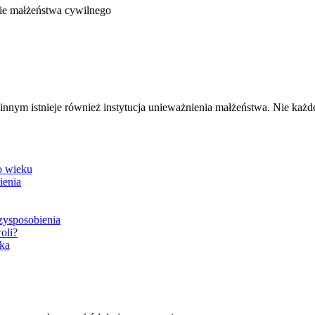
ie małżeństwa cywilnego
nnym istnieje również instytucja unieważnienia małżeństwa. Nie każ
o wieku
ienia
zysposobienia
oli?
ka