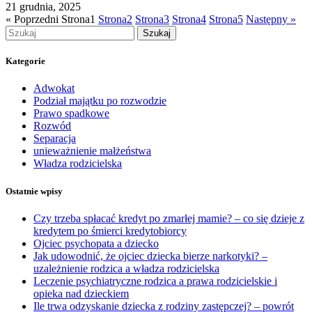
21 grudnia, 2025
« Poprzedni
Strona
1
Strona
2
Strona
3
Strona
4
Strona
5
Następny »
Szukaj
Kategorie
Adwokat
Podział majątku po rozwodzie
Prawo spadkowe
Rozwód
Separacja
unieważnienie małżeństwa
Władza rodzicielska
Ostatnie wpisy
Czy trzeba spłacać kredyt po zmarłej mamie? – co się dzieje z
kredytem po śmierci kredytobiorcy
Ojciec psychopata a dziecko
Jak udowodnić, że ojciec dziecka bierze narkotyki? –
uzależnienie rodzica a władza rodzicielska
Leczenie psychiatryczne rodzica a prawa rodzicielskie i
opieka nad dzieckiem
Ile trwa odzyskanie dziecka z rodziny zastępczej? – powrót