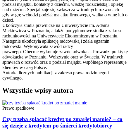
podział majątku, kontakty z dziećmi, władzę rodzicielską i opiekę
nad dziećmi. Specjalizuje się zwłaszcza w trudnych rozwodach –
gdy w grę wchodzi podział majątku firmowego, walka o winę lub o
dzieci.
Ukończyła studia prawnicze na Uniwersytecie im. Adama
Mickiewicza w Poznaniu, a także podyplomowe studia z zakresu
rachunkowości na Uniwersytecie Ekonomicznym w Poznaniu.
Następnie ukończyła aplikację radcowską i zdała egzamin
radcowski. Wykonywała zawód radcy
prawnego. Obecnie wykonuje zawód adwokata. Prowadzi praktykę
adwokacką w Poznaniu, Wolsztynie oraz w Świeciu. W trudnych
sprawach o rozwód oraz o podział majątku wspólnego reprezentuje
klientów w całej Polsce.
Autorka licznych publikacji z zakresu prawa rodzinnego i
cywilnego.
Wszystkie wpisy autora
Prawo spadkowe
Czy trzeba spłacać kredyt po zmarłej mamie? – co
się dzieje z kredytem po śmierci kredytobiorcy