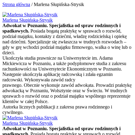
Strona główna
/
Marlena Słupińska-Strysik
Marlena Słupińska-Strysik
Adwokat w Poznaniu. Specjalistka od spraw rodzinnych i
spadkowych.
Posiada bogatą praktykę w sprawach o rozwód,
podział majątku, kontakty z dziećmi, władzę rodzicielską i opiekę
nad dziećmi. Specjalizuje się zwłaszcza w trudnych rozwodach –
gdy w grę wchodzi podział majątku firmowego, walka o winę lub o
dzieci.
Ukończyła studia prawnicze na Uniwersytecie im. Adama
Mickiewicza w Poznaniu, a także podyplomowe studia z zakresu
rachunkowości na Uniwersytecie Ekonomicznym w Poznaniu.
Następnie ukończyła aplikację radcowską i zdała egzamin
radcowski. Wykonywała zawód radcy
prawnego. Obecnie wykonuje zawód adwokata. Prowadzi praktykę
adwokacką w Poznaniu, Wolsztynie oraz w Świeciu. W trudnych
sprawach o rozwód oraz o podział majątku wspólnego reprezentuje
klientów w całej Polsce.
Autorka licznych publikacji z zakresu prawa rodzinnego i
cywilnego.
Marlena Słupińska-Strysik
Adwokat w Poznaniu. Specjalistka od spraw rodzinnych i
spadkowych.
Posiada bogatą praktykę w sprawach o rozwód,