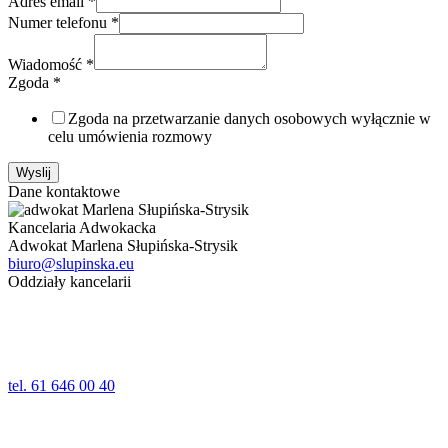
Adres email
*
Numer telefonu
*
Wiadomość
*
Zgoda
*
Zgoda na przetwarzanie danych osobowych wyłącznie w
celu umówienia rozmowy
Wyslij
Dane kontaktowe
Kancelaria Adwokacka
Adwokat Marlena Słupińska-Strysik
biuro@slupinska.eu
Oddziały kancelarii
Poznań
ul. Jana Umińskiego 24,24a lok. 1
61-518 Poznań
tel. 61 646 00 40
Wolsztyn