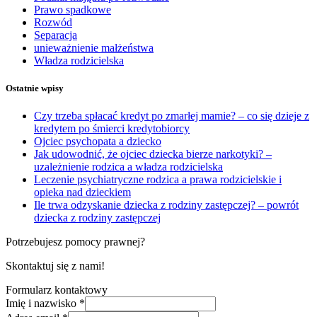
Prawo spadkowe
Rozwód
Separacja
unieważnienie małżeństwa
Władza rodzicielska
Ostatnie wpisy
Czy trzeba spłacać kredyt po zmarłej mamie? – co się dzieje z
kredytem po śmierci kredytobiorcy
Ojciec psychopata a dziecko
Jak udowodnić, że ojciec dziecka bierze narkotyki? –
uzależnienie rodzica a władza rodzicielska
Leczenie psychiatryczne rodzica a prawa rodzicielskie i
opieka nad dzieckiem
Ile trwa odzyskanie dziecka z rodziny zastępczej? – powrót
dziecka z rodziny zastępczej
Potrzebujesz pomocy prawnej?
Skontaktuj się z nami!
Formularz kontaktowy
Imię i nazwisko
*